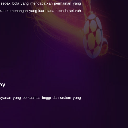
n sepak bola yang mendapatkan permainan yang
kan kemenangan yang luar biasa kepada seluruh
lay
yanan yang berkualitas tinggi dan sistem yang