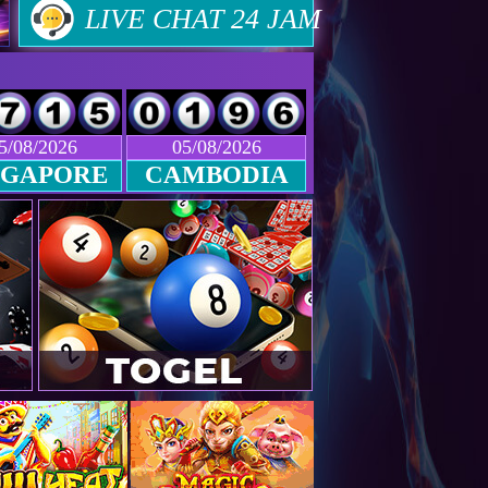
LIVE CHAT 24 JAM
5/08/2026
05/08/2026
NGAPORE
CAMBODIA