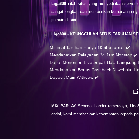
Liga808
ialah situs yang menyediakan server 
sangat lengkap dan memberikan kemenangan yan
pemain di sini.
Liga808 - KEUNGGULAN SITUS TARUHAN S
Minimal Taruhan Hanya 10 ribu rupiah ✔️
Mendapatkan Pelayanan 24 Jam Nonstop ✔️
Dapat Menonton LIve Sepak Bola Langsung D
Mendapatkan Bonus Cashback Di website Li
Deposit Main Withdaw ✔️
Li
MIX PARLAY
Sebagai bandar terpercaya, Liga8
andal, kami memberikan kesempatan kepada par