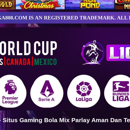
GA808.COM IS AN REGISTERED TRADEMARK. ALL 
- Situs Gaming Bola Mix Parlay Aman Dan T